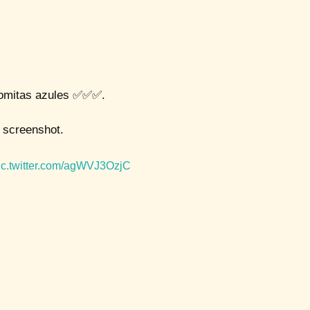
alomitas azules ✅✅✅.
n screenshot.
ic.twitter.com/agWVJ3OzjC