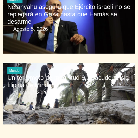
Netanyahu asegura que Ejército israelí no se
replegará en Gaza hasta que Hamás se
desarme
Agosto 5, 2026
Mundo
Un terremoto de magnitud 6,3 sacude la isla
filipina de Mindanao
Agosto 5, 2026