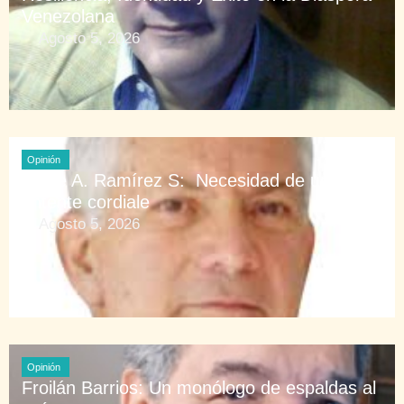
Venezolana
Agosto 5, 2026
Opinión
Eddie A. Ramírez S: Necesidad de una
entente cordiale
Agosto 5, 2026
Opinión
Froilán Barrios: Un monólogo de espaldas al