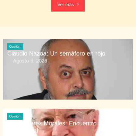
Ver más
Opinión
Claudio Nazoa: Un semáforo en rojo
Agosto 6, 2026
Opinión
Ovidio Pérez Morales: Encuentro
fundacional