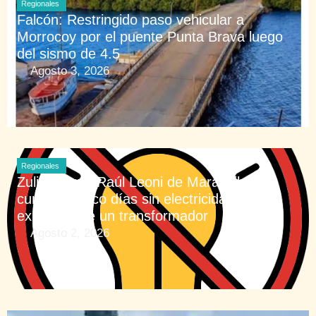
Regionales
Falcón: Restringido paso vehicular a
Morrocoy por el puente Punta Brava luego
del sismo de 4.5
Agosto 3, 2026
Regionales
Zulia: Barrio Raúl Leoni de Maracaibo
cumplen cinco días sin electricidad tras
explosión de un transformador
Agosto 2, 2026