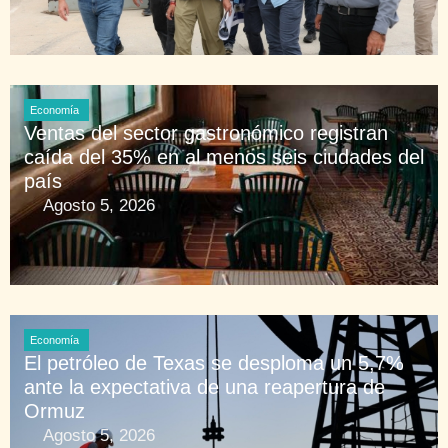
Economía
Ventas del sector gastronómico registran
caída del 35% en al menos seis ciudades del
país
Agosto 5, 2026
Economía
El petróleo de Texas se desploma un 5,7%
ante la expectativa de una reapertura de
Ormuz
Agosto 5, 2026