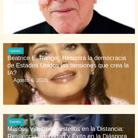
Agosto 6, 2026
Opinión
Beatrice E. Rangel: Resistirá la democracia
de Estados Unidos las tensiones que crea la
IA?
Agosto 6, 2026
Opinión
Marcos Villasmil: Destellos en la Distancia:
Resiliencia, Identidad y Éxito en la Diáspora