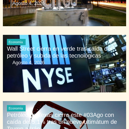
Agosto 4, 2026
Economía
Wall Street cierra en verde tras caída del
petróleo y subida de las tecnológicas
Agosto 4, 2026
Economía
Petróleo de Texas cierra este #03Ago con
caída del 5,1% tras un nuevo ultimátum de
Trump a Irán