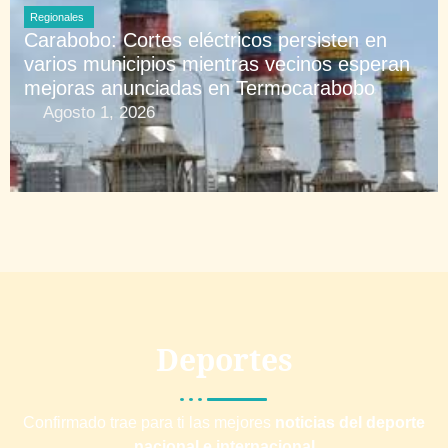
Regionales
Carabobo: Cortes eléctricos persisten en
varios municipios mientras vecinos esperan
mejoras anunciadas en Termocarabobo
Agosto 1, 2026
Deportes
Confirmado trae para ti las mejores
noticias del deporte
nacional e internacional