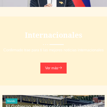
Internacionales
Confirmado trae para ti las mejores noticias internacionales
Ver más
Mundo
El Gobierno alemán confirma el hallazgo de