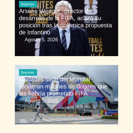
Deportes
Arsène Wenger, director de
desarrollo de la FIFA, aclaró su
posición tras la polémica propuesta
de Infantino
Agosto 5, 2026
Deportes
Ciudades sede del Mundial
reclaman millones de dólares que
les habría prometido FIFA
Agosto 5, 2026