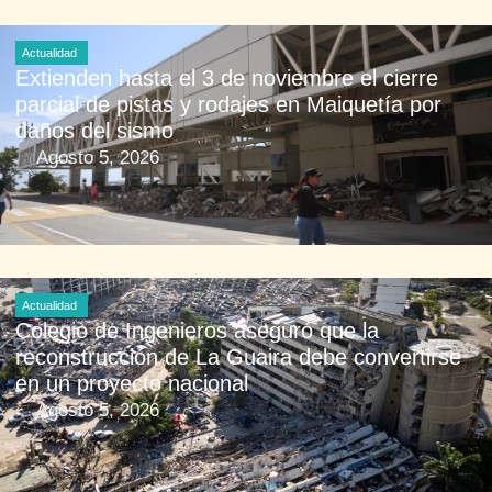
Actualidad
Extienden hasta el 3 de noviembre el cierre
parcial de pistas y rodajes en Maiquetía por
daños del sismo
Agosto 5, 2026
Actualidad
Colegio de Ingenieros aseguró que la
reconstrucción de La Guaira debe convertirse
en un proyecto nacional
Agosto 5, 2026