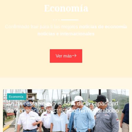
Economía
Confirmado trae para ti las mejores
noticias de economía
noticias e internacionales
Ver más
Economía
Se ha restablecido el 50% de la capacidad
de generación eléctrica de Termocarabobo
Agosto 6, 2026