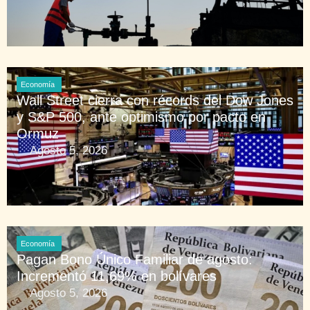
Economía
Wall Street cierra con récords del Dow Jones
y S&P 500, ante optimismo por pacto en
Ormuz
Agosto 5, 2026
Economía
Pagan Bono Único Familiar de agosto:
Incrementó 11,69% en bolívares
Agosto 5, 2026