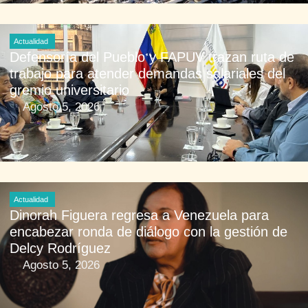
Actualidad
Defensoría del Pueblo y FAPUV trazan ruta de
trabajo para atender demandas salariales del
gremio universitario
Agosto 5, 2026
Actualidad
Dinorah Figuera regresa a Venezuela para
encabezar ronda de diálogo con la gestión de
Delcy Rodríguez
Agosto 5, 2026