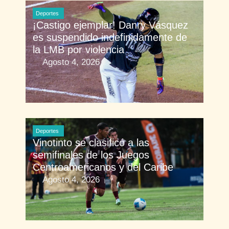
Deportes
¡Castigo ejemplar! Danry Vásquez
es suspendido indefinidamente de
la LMB por violencia
Agosto 4, 2026
Deportes
Vinotinto se clasificó a las
semifinales de los Juegos
Centroamericanos y del Caribe
Agosto 4, 2026