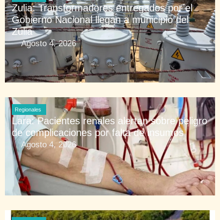
Zulia: Transformadores entregados por el
Gobierno Nacional llegan a municipio del
Zulia
Agosto 4, 2026
Regionales
Lara: Pacientes renales alertan sobre peligro
de complicaciones por falta de insumos
Agosto 4, 2026