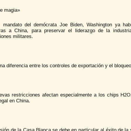
de magia»
l mandato del demócrata Joe Biden, Washington ya hab
ivas a China, para preservar el liderazgo de la industr
iones militares.
a diferencia entre los controles de exportación y el bloqueo
evas restricciones afectan especialmente a los chips H2O
egal en China.
sión de la Casa Blanca se debe en particular al éxito de l