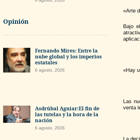
6 agosto, 2026
«Arte 
Opinión
Bajo e
atract
aplicac
Fernando Mires: Entre la
nube global y los imperios
estatales
«Hay un
6 agosto, 2026
Las nu
venta l
Asdrúbal Aguiar:El fin de
las tutelas y la hora de la
nación
6 agosto, 2026
La deci