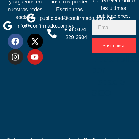
correo electrónico
y síguenos en
nosotros puedes
las últimas
nuestras redes
Escríbirnos
publicaciones.
sociales
publicidad@confirmado.com.ve
info@confirmado.com.ve
+58-0424-
229-3904
Suscribirse
Desarrolla
por
Espacio
SEO