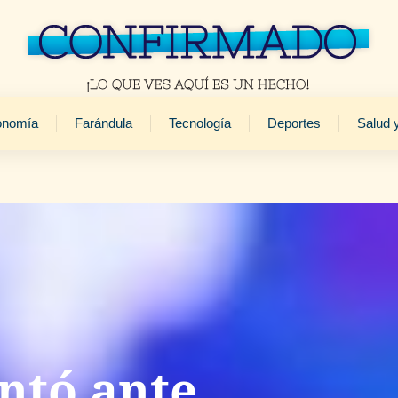
onomía
Farándula
Tecnología
Deportes
Salud 
ntó ante