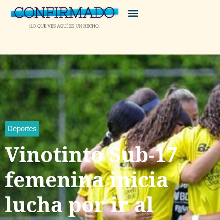
Deportes
Vinotinto Sub-17
femenina inicia
lucha por ir al