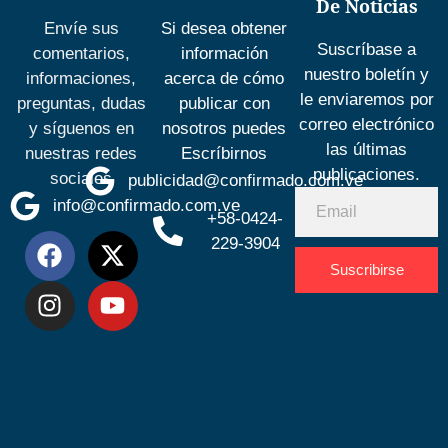
De Noticias
Envíe sus
Si desea obtener
Suscríbase a
comentarios,
información
nuestro boletín y
informaciones,
acerca de cómo
le enviaremos por
preguntas, dudas
publicar con
correo electrónico
y síguenos en
nosotros puedes
las últimas
nuestras redes
Escríbirnos
publicaciones.
sociales
publicidad@confirmado.com.ve
info@confirmado.com.ve
+58-0424-
229-3904
Suscribirse
Desarrolla
por
Espacio
SEO