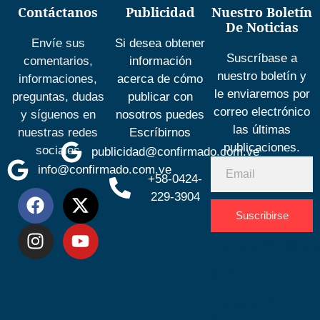
Contáctanos
Publicidad
Nuestro Boletín
De Noticias
Envíe sus
Si desea obtener
Suscríbase a
comentarios,
información
nuestro boletín y
informaciones,
acerca de cómo
le enviaremos por
preguntas, dudas
publicar con
correo electrónico
y síguenos en
nosotros puedes
las últimas
nuestras redes
Escríbirnos
publicaciones.
sociales
publicidad@confirmado.com.ve
info@confirmado.com.ve
+58-0424-
229-3904
Suscribirse
Desarrolla
por
Espacio