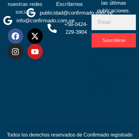
las últimas
nuestras redes
Escríbirnos
publicaciones.
sociales
publicidad@confirmado.com.ve
info@confirmado.com.ve
+58-0424-
229-3904
Suscribirse
Desarrolla
por
Espacio
SEO
Todos los derechos reservados de Confirmado registrado