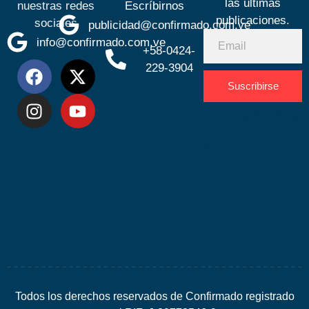
las últimas
nuestras redes
Escríbirnos
publicaciones.
sociales
publicidad@confirmado.com.ve
info@confirmado.com.ve
+58-0424-
229-3904
Suscribirse
Desarrolla
por
Espacio
SEO
Todos los derechos reservados de Confirmado registrado