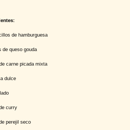
ientes:
cillos de hamburguesa
as de queso gouda
 de carne picada mixta
a dulce
lado
de curry
de perejil seco