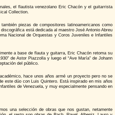
ales, el flautista venezolano Eric Chacón y el guitarrista
cal Collection.
o también piezas de compositores latinoamericanos como
 discográfica está dedicada al maestro José Antonio Abreu
ma Nacional de Orquestas y Coros Juveniles e Infantiles
lmente a base de flauta y guitarra, Eric Chacón retoma su
930” de Astor Piazzolla y luego el “Ave María” de Johann
eptación del público.
e académico, hace unos años armé un proyecto pero no se
e este dúo con Luis Quintero. Está inspirado en mis años
Infantiles de Venezuela, y muy especialmente pensando en
hicimos una selección de obras que nos gustan, netamente
ón, el resto son obras de Bach, Ravel, Albeniz, Lauro y