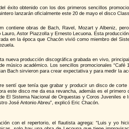
el éxito obtenido con los dos primeros sencillos promocion
intero lanzarán oficialmente este 20 de mayo el disco Classi
um contiene obras de Bach, Ravel, Mozart y Albeniz, per
 Lauro, Astor Piazzolla y Ernesto Lecuona. Esta producción
irada en la época que Chacón vivió como miembro del Siste
ezuela.
ta nueva producción discográfica grabada en vivo, principa
 de músico académico. Los sencillos promocionales “Café 1
an Bach sirvieron para crear expectativa y para medir la ac
re sentí que tenía que grabar y producir un disco de cort
hora este disco me da esa revancha, además es el primero d
 de El Sistema Nacional de Orquestas y Coros Juveniles e 
tro José Antonio Abreu”, explicó Eric Chacón.
ación con el repertorio, el flautista agrega: “Luis y yo 
icas, solo hay una obra de Lecouna que tiene improvisaci