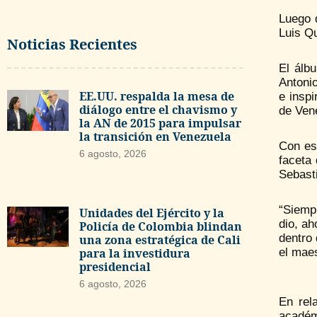
Luego d
Luis Qu
Noticias Recientes
El álb
Antonio
EE.UU. respalda la mesa de
e insp
diálogo entre el chavismo y
de Ven
la AN de 2015 para impulsar
la transición en Venezuela
Con es
6 agosto, 2026
faceta
Sebasti
“Siemp
Unidades del Ejército y la
dio, a
Policía de Colombia blindan
dentro
una zona estratégica de Cali
para la investidura
el maes
presidencial
6 agosto, 2026
En rel
académ