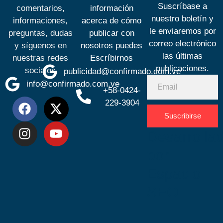
Suscríbase a
comentarios,
información
nuestro boletín y
informaciones,
acerca de cómo
le enviaremos por
preguntas, dudas
publicar con
correo electrónico
y síguenos en
nosotros puedes
las últimas
nuestras redes
Escríbirnos
publicaciones.
sociales
publicidad@confirmado.com.ve
info@confirmado.com.ve
+58-0424-
229-3904
Suscribirse
Desarrolla
por
Espacio
SEO