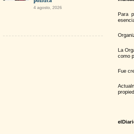
política
4 agosto, 2026
Para p
esencia
Organiz
La Org
como pr
Fue cr
Actual
propied
elDiar