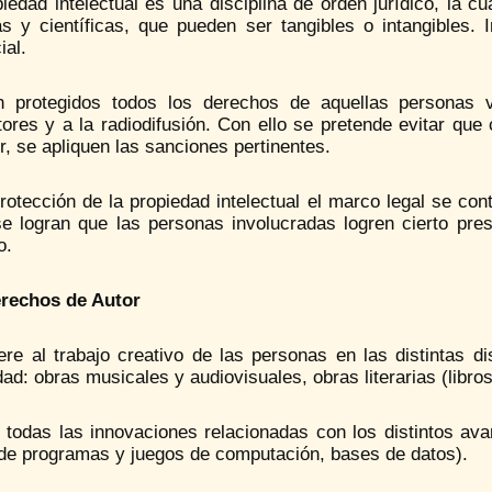
iedad intelectual es una disciplina de orden jurídico, la c
rias y científicas, que pueden ser tangibles o intangibles
ial.
 protegidos todos los derechos de aquellas personas vi
ores y a la radiodifusión. Con ello se pretende evitar que
, se apliquen las sanciones pertinentes.
rotección de la propiedad intelectual el marco legal se co
 se logran que las personas involucradas logren cierto pre
o.
rechos de Autor
ere al trabajo creativo de las personas en las distintas disc
dad: obras musicales y audiovisuales, obras literarias (libro
e todas las innovaciones relacionadas con los distintos av
 de programas y juegos de computación, bases de datos).