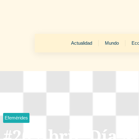
Actualidad
Mundo
Ec
Efemérides
#26 Abril: Día M