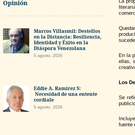
La prop
Opinión
litera
comerc
Quedan
Marcos Villasmil: Destellos
product
en la Distancia: Resiliencia,
suceder
Identidad y Éxito en la
Diáspora Venezolana
En la p
5 agosto, 2026
ellas,
creativ
Los De
Eddie A. Ramírez S:
Necesidad de una entente
Se refi
cordiale
publici
5 agosto, 2026
Incluy
fuente