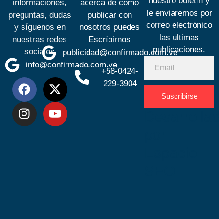
nuestro boletín y
informaciones,
acerca de cómo
le enviaremos por
preguntas, dudas
publicar con
correo electrónico
y síguenos en
nosotros puedes
las últimas
nuestras redes
Escríbirnos
publicaciones.
sociales
publicidad@confirmado.com.ve
info@confirmado.com.ve
+58-0424-
229-3904
Suscribirse
Desarrolla
por
Espacio
SEO