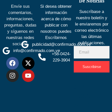
De Noticias
Envíe sus
Si desea obtener
Suscríbase a
comentarios,
información
nuestro boletín y
informaciones,
acerca de cómo
le enviaremos por
preguntas, dudas
publicar con
correo electrónico
y síguenos en
nosotros puedes
las últimas
nuestras redes
Escríbirnos
publicaciones.
sociales
publicidad@confirmado.com.ve
info@confirmado.com.ve
+58-0424-
229-3904
Suscribirse
Desarrolla
por
Espacio
SEO