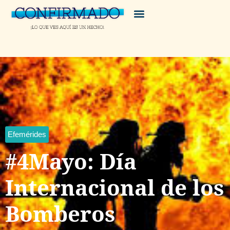
Efemérides
#4Mayo: Día
Internacional de los
Bomberos