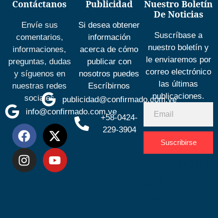
Contáctanos
Publicidad
Nuestro Boletín
De Noticias
Envíe sus
Si desea obtener
Suscríbase a
comentarios,
información
nuestro boletín y
informaciones,
acerca de cómo
le enviaremos por
preguntas, dudas
publicar con
correo electrónico
y síguenos en
nosotros puedes
las últimas
nuestras redes
Escríbirnos
publicaciones.
sociales
publicidad@confirmado.com.ve
info@confirmado.com.ve
+58-0424-
229-3904
Suscribirse
Desarrolla
por
Espacio
SEO