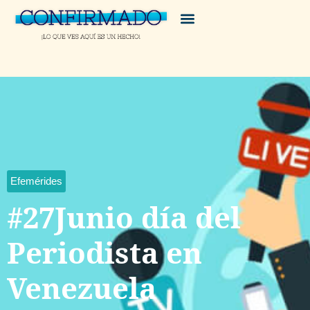
Efemérides
#27Junio día del
Periodista en
Venezuela