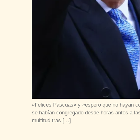
«Felices Pascuas» y «espero que no hayan cog
se habían congregado desde horas antes a las p
multitud tras […]