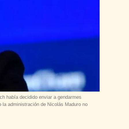
lrich había decidido enviar a gendarmes
o la administración de Nicolás Maduro no