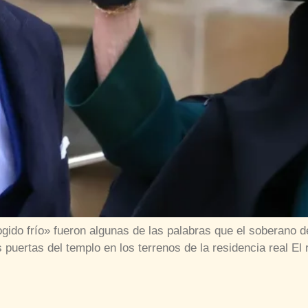
ido frío» fueron algunas de las palabras que el soberano 
uertas del templo en los terrenos de la residencia real El r