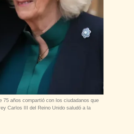
de 75 años compartió con los ciudadanos que
ey Carlos III del Reino Unido saludó a la