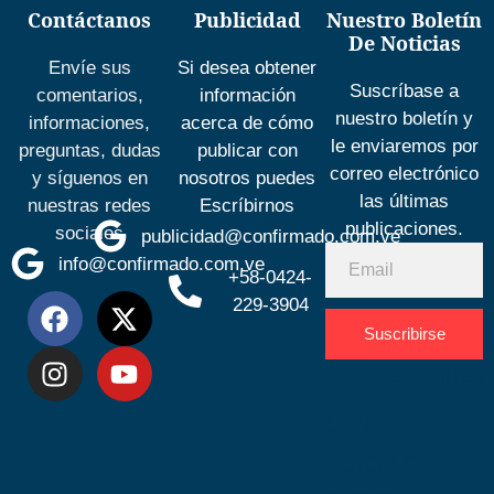
Contáctanos
Publicidad
Nuestro Boletín
De Noticias
Envíe sus
Si desea obtener
Suscríbase a
comentarios,
información
nuestro boletín y
informaciones,
acerca de cómo
le enviaremos por
preguntas, dudas
publicar con
correo electrónico
y síguenos en
nosotros puedes
las últimas
nuestras redes
Escríbirnos
publicaciones.
sociales
publicidad@confirmado.com.ve
info@confirmado.com.ve
+58-0424-
229-3904
Suscribirse
Desarrolla
por
Espacio