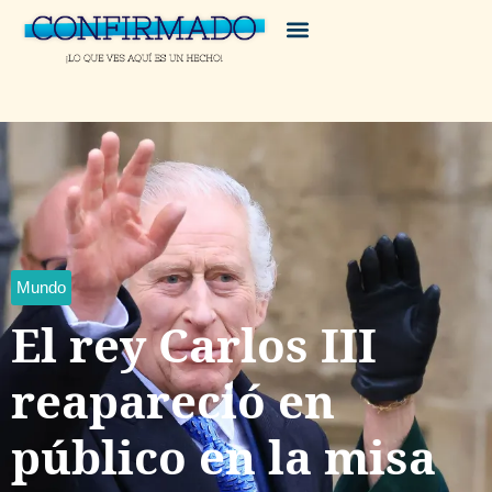
Mundo
El rey Carlos III
reapareció en
público en la misa