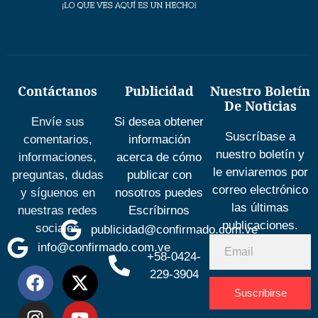
Contáctanos
Publicidad
Nuestro Boletín
De Noticias
Envíe sus
Si desea obtener
Suscríbase a
comentarios,
información
nuestro boletín y
informaciones,
acerca de cómo
le enviaremos por
preguntas, dudas
publicar con
correo electrónico
y síguenos en
nosotros puedes
las últimas
nuestras redes
Escríbirnos
publicaciones.
sociales
publicidad@confirmado.com.ve
info@confirmado.com.ve
+58-0424-
229-3904
Suscribirse