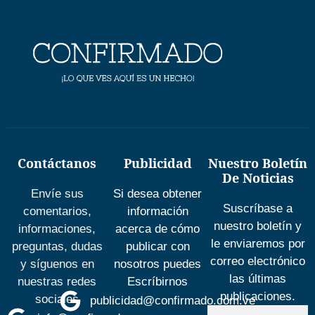
Contáctanos
Publicidad
Nuestro Boletín
De Noticias
Envíe sus
Si desea obtener
Suscríbase a
comentarios,
información
nuestro boletín y
informaciones,
acerca de cómo
le enviaremos por
preguntas, dudas
publicar con
correo electrónico
y síguenos en
nosotros puedes
las últimas
nuestras redes
Escríbirnos
publicaciones.
sociales
publicidad@confirmado.com.ve