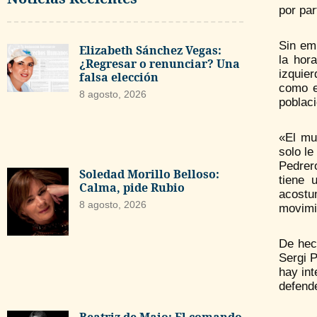
por par
Sin em
Elizabeth Sánchez Vegas:
la hor
¿Regresar o renunciar? Una
izquie
falsa elección
como e
8 agosto, 2026
poblaci
«El mu
solo le
Pedrero
Soledad Morillo Belloso:
tiene 
Calma, pide Rubio
acostu
8 agosto, 2026
movimi
De hec
Sergi P
hay in
defend