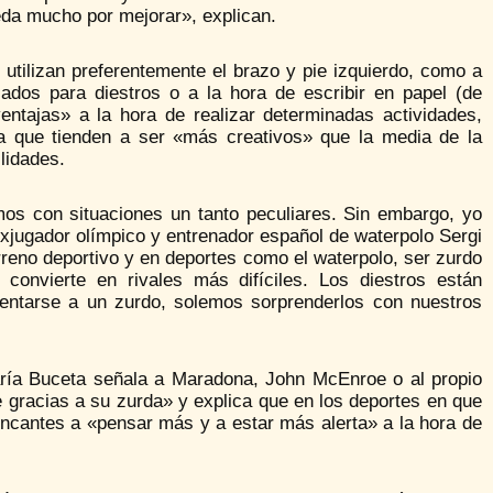
eda mucho por mejorar», explican.
tilizan preferentemente el brazo y pie izquierdo, como a
cados para diestros o a la hora de escribir en papel (de
entajas» a la hora de realizar determinadas actividades,
ra que tienden a ser «más creativos» que la media de la
lidades.
mos con situaciones un tanto peculiares. Sin embargo, yo
exjugador olímpico y entrenador español de waterpolo Sergi
erreno deportivo y en deportes como el waterpolo, ser zurdo
onvierte en rivales más difíciles. Los diestros están
rentarse a un zurdo, solemos sorprenderlos con nuestros
aría Buceta señala a Maradona, John McEnroe o al propio
e gracias a su zurda» y explica que en los deportes en que
incantes a «pensar más y a estar más alerta» a la hora de