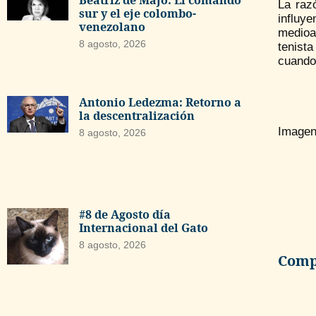
Beatriz de Majo: El comando
La raz
sur y el eje colombo-
influy
venezolano
medioa
8 agosto, 2026
tenista
cuando
Antonio Ledezma: Retorno a
la descentralización
Imagen
8 agosto, 2026
#8 de Agosto día
Internacional del Gato
8 agosto, 2026
Compa