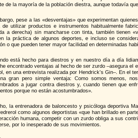
te de la mayoría de la población diestra, aunque todavía qu
bargo, pese a las «desventajas» que experimentan quienes u
a de utilizar productos e instrumentos habitualmente fabri
rda a derecha) sin mancharse con tinta, también tienen «v
n la práctica de algunos deportes, e incluso se conside
ón o que pueden tener mayor facilidad en determinadas habi
ndo está hecho para diestros y en nuestro día a día lidia
 he encontrado ventajas al hecho de ser zurdo –asegura el 
l, en una entrevista realizada por Hendrick’s Gin–. En el t
una gran pero simple ventaja: Como somos menos, nos c
mbrados a jugar contra diestros y, cuando tienen que enf
entos porque no están acostumbrados».
ho, la entrenadora de baloncesto y psicóloga deportiva M
edrerol como algunos deportistas «que han brillado en part
teracción humana, competir con un zurdo obliga a sus contr
erse, por lo inesperado de sus movimientos.