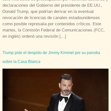
declaraciones del Gobierno del presidente de EE.UU.,
Donald Trump, que podrían derivar en la eventual
revocación de licencias de canales estadounidenses
como posible represalia por contenidos críticos. Este
martes, la Comisión Federal de Comunicaciones (FCC,
en inglés) ordenó una revisión […]
Trump pide el despido de Jimmy Kimmel por su parodia
sobre la Casa Blanca