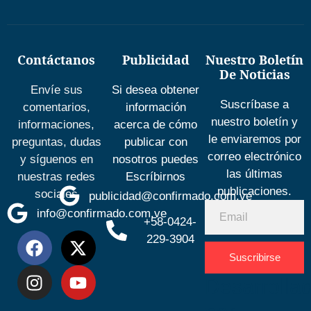
Contáctanos
Publicidad
Nuestro Boletín
De Noticias
Envíe sus
Si desea obtener
Suscríbase a
comentarios,
información
nuestro boletín y
informaciones,
acerca de cómo
le enviaremos por
preguntas, dudas
publicar con
correo electrónico
y síguenos en
nosotros puedes
las últimas
nuestras redes
Escríbirnos
publicaciones.
sociales
publicidad@confirmado.com.ve
info@confirmado.com.ve
+58-0424-
229-3904
Suscribirse
Desarrolla