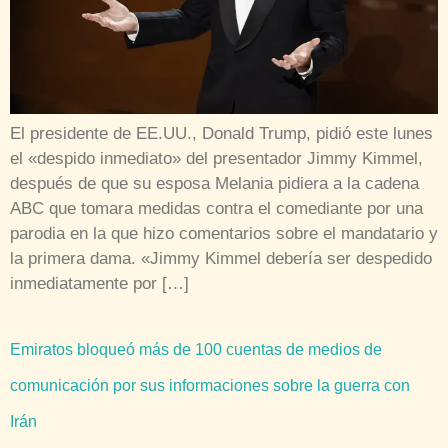
El presidente de EE.UU., Donald Trump, pidió este lunes
el «despido inmediato» del presentador Jimmy Kimmel,
después de que su esposa Melania pidiera a la cadena
ABC que tomara medidas contra el comediante por una
parodia en la que hizo comentarios sobre el mandatario y
la primera dama. «Jimmy Kimmel debería ser despedido
inmediatamente por […]
Emiratos bloqueó más de 100 cuentas de medios de
comunicación por sus informaciones sobre la guerra con
Irán