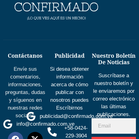
Contáctanos
Publicidad
Nuestro Boletín
De Noticias
Envíe sus
Si desea obtener
Suscríbase a
comentarios,
información
nuestro boletín y
informaciones,
acerca de cómo
le enviaremos por
preguntas, dudas
publicar con
correo electrónico
y síguenos en
nosotros puedes
las últimas
nuestras redes
Escríbirnos
publicaciones.
sociales
publicidad@confirmado.com.ve
info@confirmado.com.ve
+58-0424-
229-3904