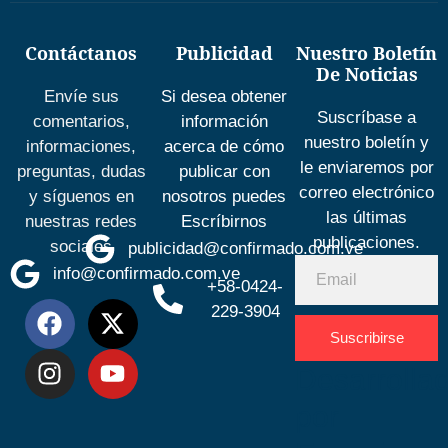
Contáctanos
Publicidad
Nuestro Boletín
De Noticias
Envíe sus
Si desea obtener
Suscríbase a
comentarios,
información
nuestro boletín y
informaciones,
acerca de cómo
le enviaremos por
preguntas, dudas
publicar con
correo electrónico
y síguenos en
nosotros puedes
las últimas
nuestras redes
Escríbirnos
publicaciones.
sociales
publicidad@confirmado.com.ve
info@confirmado.com.ve
+58-0424-
229-3904
Suscribirse
Desarrolla
por