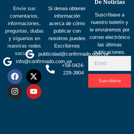
De Noticias
Envíe sus
Si desea obtener
Suscríbase a
comentarios,
información
nuestro boletín y
informaciones,
acerca de cómo
le enviaremos por
preguntas, dudas
publicar con
correo electrónico
y síguenos en
nosotros puedes
las últimas
nuestras redes
Escríbirnos
publicaciones.
sociales
publicidad@confirmado.com.ve
info@confirmado.com.ve
+58-0424-
229-3904
Suscribirse
Desarrolla
por
Espacio
SEO