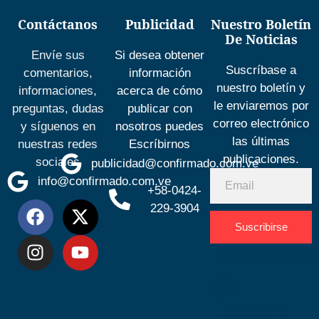
Contáctanos
Publicidad
Nuestro Boletín
De Noticias
Envíe sus
Si desea obtener
Suscríbase a
comentarios,
información
nuestro boletín y
informaciones,
acerca de cómo
le enviaremos por
preguntas, dudas
publicar con
correo electrónico
y síguenos en
nosotros puedes
las últimas
nuestras redes
Escríbirnos
publicaciones.
sociales
publicidad@confirmado.com.ve
info@confirmado.com.ve
+58-0424-
229-3904
Suscribirse
Desarrolla
por
Espacio