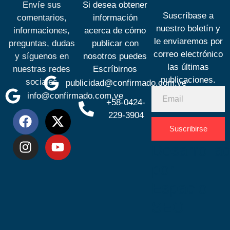
Envíe sus
Si desea obtener
Suscríbase a
comentarios,
información
nuestro boletín y
informaciones,
acerca de cómo
le enviaremos por
preguntas, dudas
publicar con
correo electrónico
y síguenos en
nosotros puedes
las últimas
nuestras redes
Escríbirnos
publicaciones.
sociales
publicidad@confirmado.com.ve
info@confirmado.com.ve
+58-0424-
229-3904
Suscribirse
Desarrolla
por
Espacio
SEO