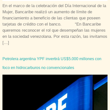
En el marco de la celebración del Día Internacional de la
Mujer, Bancaribe realizó un aumento de límite de
financiamiento a beneficio de las clientas que poseen
tarjetas de crédito con el banco. “En Bancaribe
queremos reconocer el rol que desempeñan las mujeres
en la sociedad venezolana. Por esta razón, las invitamos
[…]
Petrolera argentina YPF invertirá US$5.000 millones con
foco en hidrocarburos no convencionales