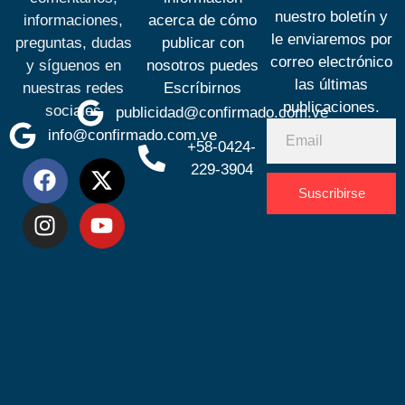
nuestro boletín y
informaciones,
acerca de cómo
le enviaremos por
preguntas, dudas
publicar con
correo electrónico
y síguenos en
nosotros puedes
las últimas
nuestras redes
Escríbirnos
publicaciones.
sociales
publicidad@confirmado.com.ve
info@confirmado.com.ve
+58-0424-
229-3904
Suscribirse
Desarrolla
por
Espacio
SEO