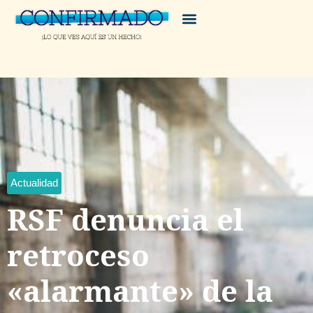
Actualidad
RSF denuncia el
retroceso
«alarmante» de la