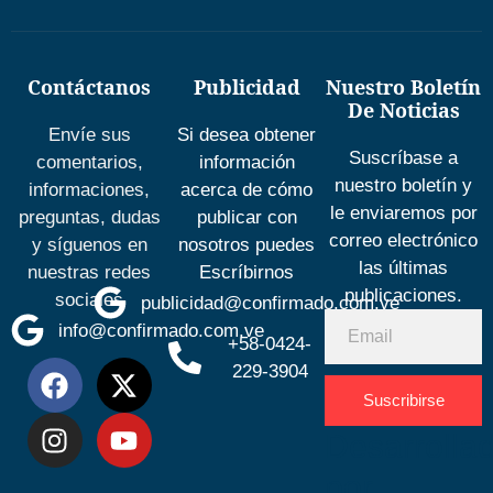
Contáctanos
Publicidad
Nuestro Boletín
De Noticias
Envíe sus
Si desea obtener
Suscríbase a
comentarios,
información
nuestro boletín y
informaciones,
acerca de cómo
le enviaremos por
preguntas, dudas
publicar con
correo electrónico
y síguenos en
nosotros puedes
las últimas
nuestras redes
Escríbirnos
publicaciones.
sociales
publicidad@confirmado.com.ve
info@confirmado.com.ve
+58-0424-
229-3904
Suscribirse
Desarrolla
por