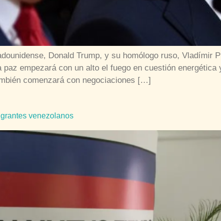
adounidense, Donald Trump, y su homólogo ruso, Vladímir P
a paz empezará con un alto el fuego en cuestión energética 
también comenzará con negociaciones […]
igrantes venezolanos