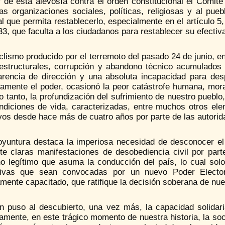
ir de esta alevosía contra el orden constitucional el Comi
las organizaciones sociales, políticas, religiosas y al pu
l que permita restablecerlo, especialmente en el artículo 5
33, que faculta a los ciudadanos para restablecer su efectiv
clismo producido por el terremoto del pasado 24 de junio, e
estructurales, corrupción y abandono técnico acumulado
carencia de dirección y una absoluta incapacidad para de
imamente el poder, ocasionó la peor catástrofe humana, mor
lo tanto, la profundización del sufrimiento de nuestro pueb
ndiciones de vida, caracterizadas, entre muchos otros ele
vos desde hace más de cuatro años por parte de las autorid
oyuntura destaca la imperiosa necesidad de desconocer el 
te claras manifestaciones de desobediencia civil por par
no legítimo que asuma la conducción del país, lo cual sol
ativas que sean convocadas por un nuevo Poder Electora
mente capacitado, que ratifique la decisión soberana de nue
n puso al descubierto, una vez más, la capacidad solidaria
amente, en este trágico momento de nuestra historia, la so