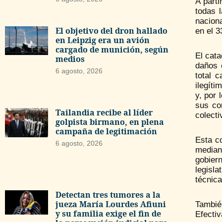
A part
todas 
naciona
El objetivo del dron hallado
en el 3
en Leipzig era un avión
cargado de munición, según
El cata
medios
daños 
6 agosto, 2026
total 
ilegít
y, por 
sus co
Tailandia recibe al líder
colecti
golpista birmano, en plena
campaña de legitimación
Esta c
6 agosto, 2026
median
gobier
legisl
técnica
Detectan tres tumores a la
jueza María Lourdes Afiuni
Tambié
y su familia exige el fin de
Efectiv