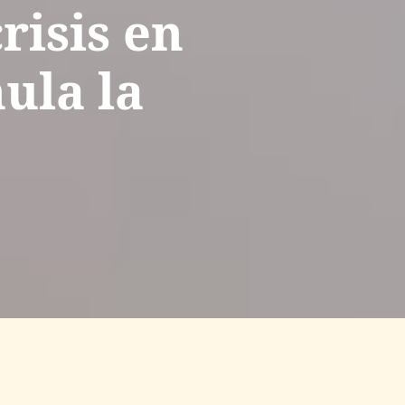
risis en
ula la