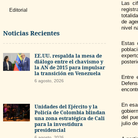
Las ci
registr
Editorial
totali
de age
nivel n
Noticias Recientes
Estas 
poblaci
EE.UU. respalda la mesa de
expert
diálogo entre el chavismo y
posteri
la AN de 2015 para impulsar
la transición en Venezuela
Entre 
6 agosto, 2026
Defensa
encontr
En esa
Unidades del Ejército y la
gobier
Policía de Colombia blindan
del pu
una zona estratégica de Cali
julio d
para la investidura
presidencial
6 agosto, 2026