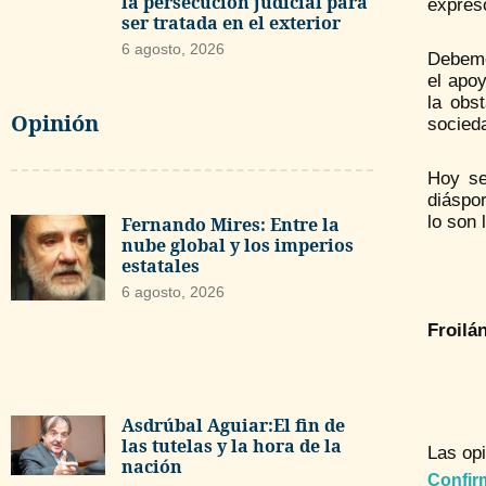
la persecución judicial para
expresó
ser tratada en el exterior
6 agosto, 2026
Debemos
el apoy
la obs
Opinión
socieda
Hoy se
diáspor
lo son 
Fernando Mires: Entre la
nube global y los imperios
estatales
6 agosto, 2026
Froilá
Asdrúbal Aguiar:El fin de
las tutelas y la hora de la
Las opi
nación
Confir