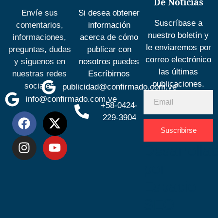
De Noticias
Envíe sus
Si desea obtener
Suscríbase a
comentarios,
información
nuestro boletín y
informaciones,
acerca de cómo
le enviaremos por
preguntas, dudas
publicar con
correo electrónico
y síguenos en
nosotros puedes
las últimas
nuestras redes
Escríbirnos
publicaciones.
sociales
publicidad@confirmado.com.ve
info@confirmado.com.ve
+58-0424-
229-3904
Suscribirse
Desarrolla
por
Espacio
SEO