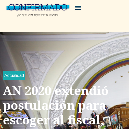
Actualidad
AN 2020 extendió
postulación para
escoger al fiscal,