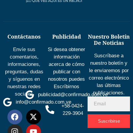
Contáctanos
Publicidad
Nuestro Boletín
De Noticias
Envíe sus
Si desea obtener
Suscríbase a
comentarios,
información
nuestro boletín y
informaciones,
acerca de cómo
le enviaremos por
preguntas, dudas
publicar con
correo electrónico
y síguenos en
nosotros puedes
las últimas
nuestras redes
Escríbirnos
publicaciones.
sociales
publicidad@confirmado.com.ve
info@confirmado.com.ve
+58-0424-
229-3904
Suscribirse