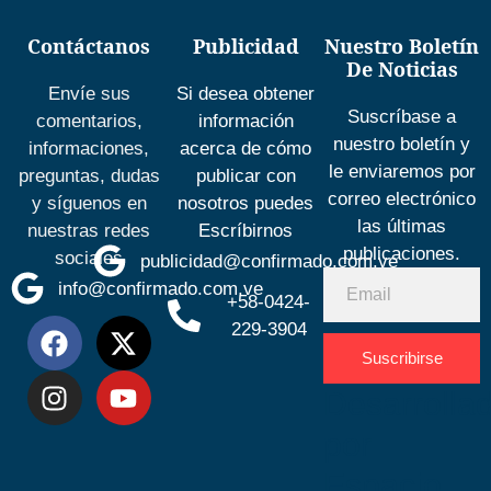
Contáctanos
Publicidad
Nuestro Boletín
De Noticias
Envíe sus
Si desea obtener
Suscríbase a
comentarios,
información
nuestro boletín y
informaciones,
acerca de cómo
le enviaremos por
preguntas, dudas
publicar con
correo electrónico
y síguenos en
nosotros puedes
las últimas
nuestras redes
Escríbirnos
publicaciones.
sociales
publicidad@confirmado.com.ve
info@confirmado.com.ve
+58-0424-
229-3904
Suscribirse
Desarrolla
por
Espacio