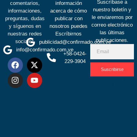
Suscríbase a
comentarios,
información
nuestro boletín y
informaciones,
acerca de cómo
le enviaremos por
preguntas, dudas
publicar con
correo electrónico
y síguenos en
nosotros puedes
las últimas
nuestras redes
Escríbirnos
publicaciones.
sociales
publicidad@confirmado.com.ve
info@confirmado.com.ve
+58-0424-
229-3904
Suscribirse
Desarrolla
por
Espacio
SEO