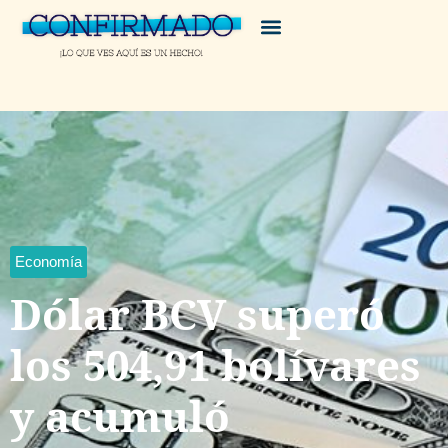
Economía
Dólar BCV superó
los 504,91 bolívares
y acumuló