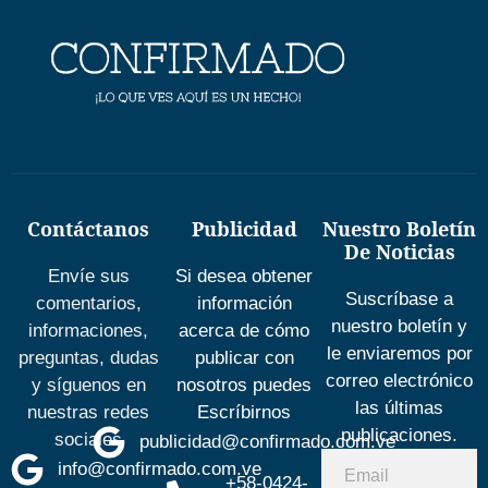
Contáctanos
Publicidad
Nuestro Boletín
De Noticias
Envíe sus
Si desea obtener
Suscríbase a
comentarios,
información
nuestro boletín y
informaciones,
acerca de cómo
le enviaremos por
preguntas, dudas
publicar con
correo electrónico
y síguenos en
nosotros puedes
las últimas
nuestras redes
Escríbirnos
publicaciones.
sociales
publicidad@confirmado.com.ve
info@confirmado.com.ve
+58-0424-