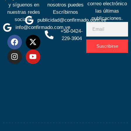
correo electrónico
y síguenos en
nosotros puedes
las últimas
nuestras redes
Escríbirnos
publicaciones.
sociales
publicidad@confirmado.com.ve
info@confirmado.com.ve
+58-0424-
229-3904
Suscribirse
Desarrolla
por
Espacio
SEO