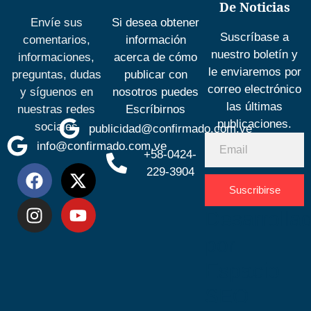
De Noticias
Envíe sus
Si desea obtener
Suscríbase a
comentarios,
información
nuestro boletín y
informaciones,
acerca de cómo
le enviaremos por
preguntas, dudas
publicar con
correo electrónico
y síguenos en
nosotros puedes
las últimas
nuestras redes
Escríbirnos
publicaciones.
sociales
publicidad@confirmado.com.ve
info@confirmado.com.ve
+58-0424-
229-3904
Suscribirse
Desarrolla
por
Espacio
SEO