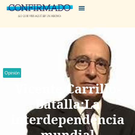
Opinión
Vicente Carrillo-
Batalla:La
interdependencia
mundial