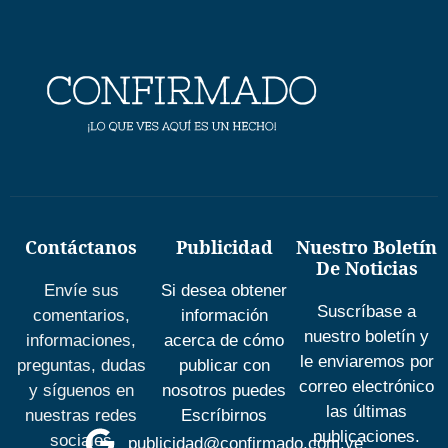
Contáctanos
Publicidad
Nuestro Boletín
De Noticias
Envíe sus
Si desea obtener
Suscríbase a
comentarios,
información
nuestro boletín y
informaciones,
acerca de cómo
le enviaremos por
preguntas, dudas
publicar con
correo electrónico
y síguenos en
nosotros puedes
las últimas
nuestras redes
Escríbirnos
publicaciones.
sociales
publicidad@confirmado.com.ve