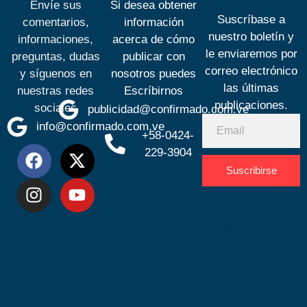
Envíe sus
Si desea obtener
Suscríbase a
comentarios,
información
nuestro boletín y
informaciones,
acerca de cómo
le enviaremos por
preguntas, dudas
publicar con
correo electrónico
y síguenos en
nosotros puedes
las últimas
nuestras redes
Escríbirnos
publicaciones.
sociales
publicidad@confirmado.com.ve
info@confirmado.com.ve
+58-0424-
229-3904
Suscribirse
Desarrolla
por
Espacio
SEO