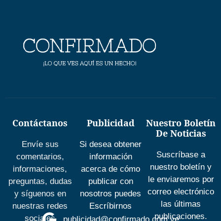
Contáctanos
Publicidad
Nuestro Boletín
De Noticias
Envíe sus
Si desea obtener
Suscríbase a
comentarios,
información
nuestro boletín y
informaciones,
acerca de cómo
le enviaremos por
preguntas, dudas
publicar con
correo electrónico
y síguenos en
nosotros puedes
las últimas
nuestras redes
Escríbirnos
publicaciones.
sociales
publicidad@confirmado.com.ve