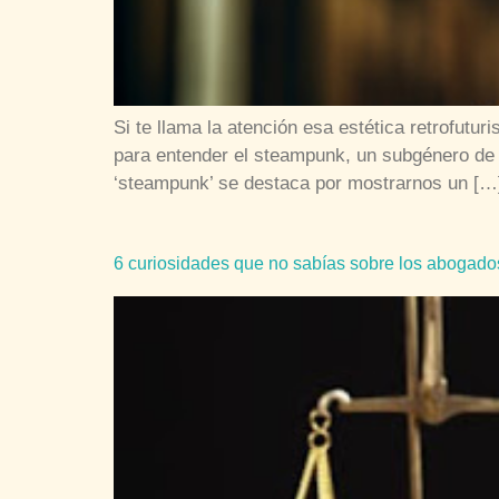
Si te llama la atención esa estética retrofutur
para entender el steampunk, un subgénero de l
‘steampunk’ se destaca por mostrarnos un […
6 curiosidades que no sabías sobre los abogado