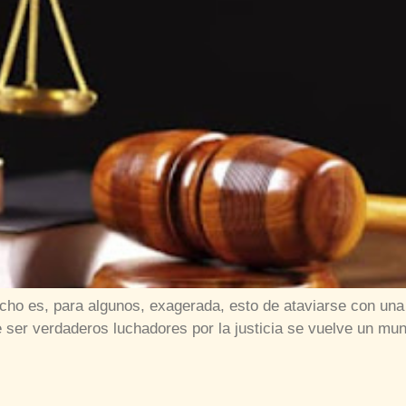
ho es, para algunos, exagerada, esto de ataviarse con una t
de ser verdaderos luchadores por la justicia se vuelve un m