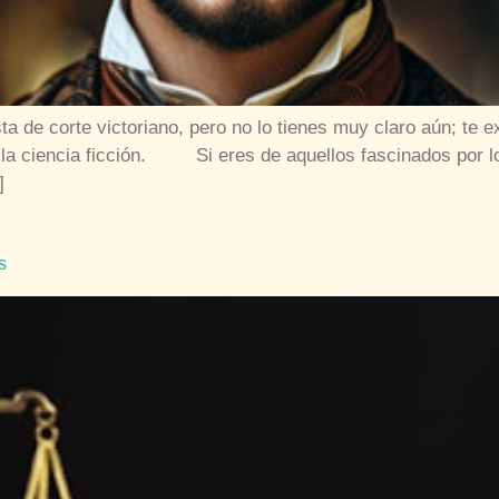
ista de corte victoriano, pero no lo tienes muy claro aún; te
a ciencia ficción. Si eres de aquellos fascinados por los 
]
s