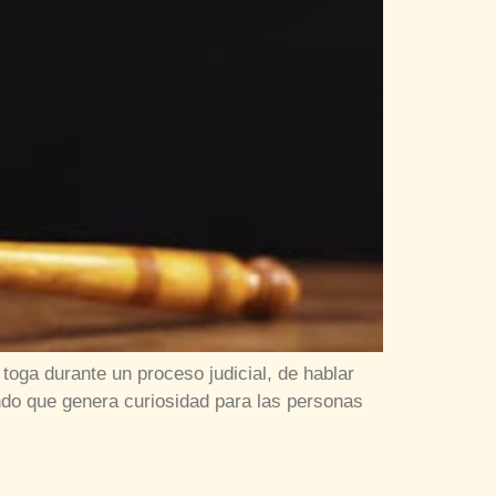
oga durante un proceso judicial, de hablar
undo que genera curiosidad para las personas