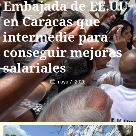
Embajada de EE.UU
en Caracas que
intermedie para
conseguir mejoras
salariales
mayo 7, 2026