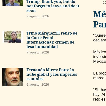
Trump, thank you, but do
c
not forget to leave and do it
soon
Mé
7 agosto, 2026
Pa
Trino Márquez:El retiro de
“Quere
la Corte Penal
declara
Internacional: crimen de
lesa humanidad
México
7 agosto, 2026
invers
México
Fernando Mires: Entre la
La pro
nube global y los imperios
marco q
estatales
6 agosto, 2026
“Sí, h
hay. Al
reto e