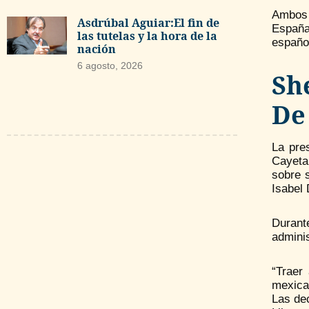
Ambos 
Asdrúbal Aguiar:El fin de
España
las tutelas y la hora de la
españo
nación
6 agosto, 2026
Sh
De
La pre
Cayetan
sobre 
Isabel
Durant
adminis
“Traer
mexica
Las de