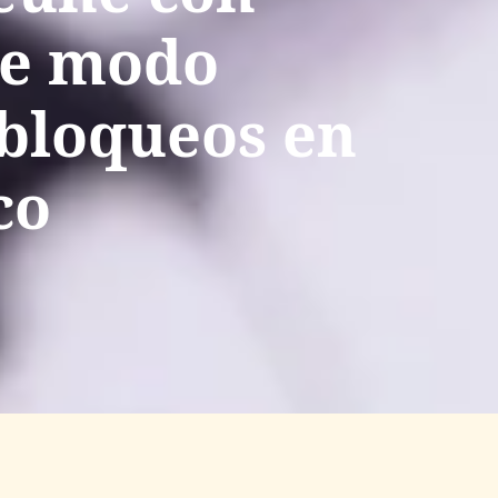
de modo
 bloqueos en
co