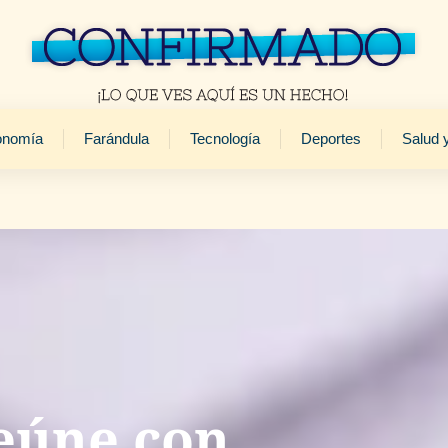
onomía
Farándula
Tecnología
Deportes
Salud 
eúne con