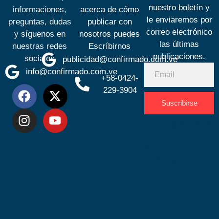
nuestro boletín y
informaciones,
acerca de cómo
le enviaremos por
preguntas, dudas
publicar con
correo electrónico
y síguenos en
nosotros puedes
las últimas
nuestras redes
Escríbirnos
publicaciones.
sociales
publicidad@confirmado.com.ve
info@confirmado.com.ve
+58-0424-
229-3904
Suscribirse
Desarrolla
por
Espacio
SEO