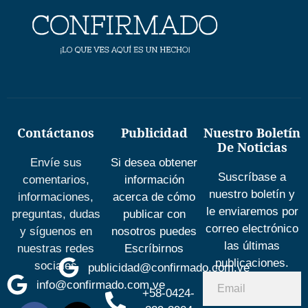
Contáctanos
Publicidad
Nuestro Boletín
De Noticias
Envíe sus
Si desea obtener
Suscríbase a
comentarios,
información
nuestro boletín y
informaciones,
acerca de cómo
le enviaremos por
preguntas, dudas
publicar con
correo electrónico
y síguenos en
nosotros puedes
las últimas
nuestras redes
Escríbirnos
publicaciones.
sociales
publicidad@confirmado.com.ve
info@confirmado.com.ve
+58-0424-