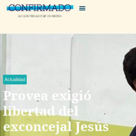
Actualidad
Provea exigió
libertad del
exconcejal Jesús