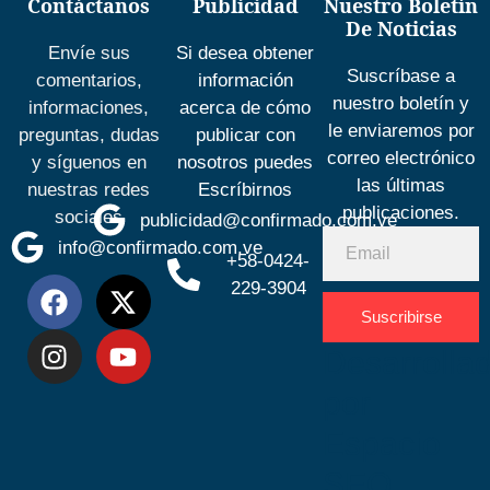
Contáctanos
Publicidad
Nuestro Boletín
De Noticias
Envíe sus
Si desea obtener
Suscríbase a
comentarios,
información
nuestro boletín y
informaciones,
acerca de cómo
le enviaremos por
preguntas, dudas
publicar con
correo electrónico
y síguenos en
nosotros puedes
las últimas
nuestras redes
Escríbirnos
publicaciones.
sociales
publicidad@confirmado.com.ve
info@confirmado.com.ve
+58-0424-
229-3904
Suscribirse
Desarrolla
por
Espacio
SEO