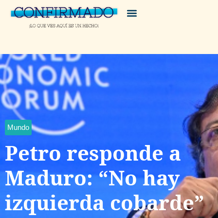
Mundo
Petro responde a
Maduro: “No hay
izquierda cobarde”