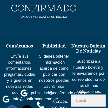
Contáctanos
Publicidad
Nuestro Boletín
De Noticias
Envíe sus
Si desea obtener
Suscríbase a
comentarios,
información
nuestro boletín y
informaciones,
acerca de cómo
le enviaremos por
preguntas, dudas
publicar con
correo electrónico
y síguenos en
nosotros puedes
las últimas
nuestras redes
Escríbirnos
publicaciones.
sociales
publicidad@confirmado.com.ve
info@confirmado.com.ve
+58-0424-