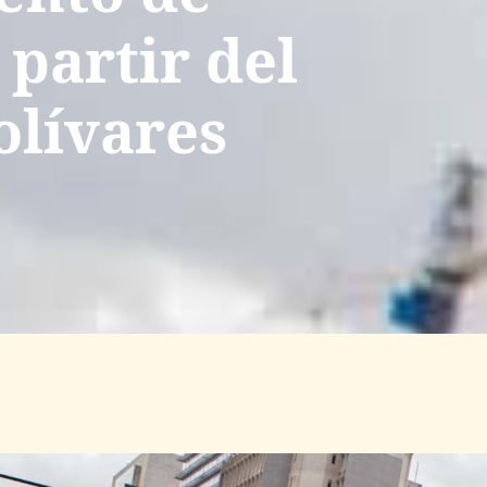
 partir del
bolívares