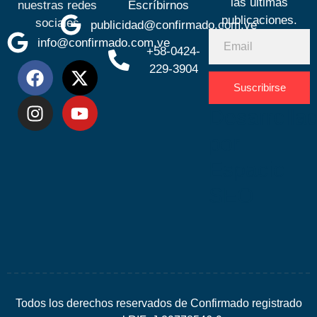
las últimas
nuestras redes
Escríbirnos
publicaciones.
sociales
publicidad@confirmado.com.ve
info@confirmado.com.ve
+58-0424-
229-3904
Suscribirse
Desarrolla
por
Espacio
SEO
Todos los derechos reservados de Confirmado registrado